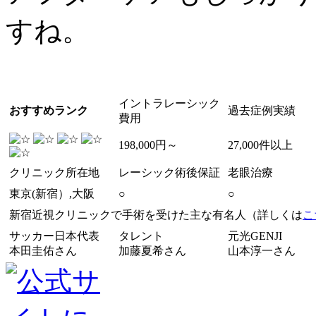
すね。
イントラレーシック
おすすめランク
過去症例実績
費用
198,000円～
27,000件以上
クリニック所在地
レーシック術後保証
老眼治療
東京(新宿）,大阪
○
○
新宿近視クリニックで手術を受けた主な有名人（詳しくは
こ
サッカー日本代表
タレント
元光GENJI
本田圭佑さん
加藤夏希さん
山本淳一さん