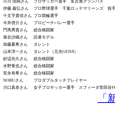
小川 佳純さん
プロサッカー選手 名古屋グランパス
伊藤 義弘さん
プロ野球選手 千葉ロッテマリーンズ 投
十文字貴信さん
プロ競輪選手
今井啓介さん
プロビーチバレー選手
門馬秀貴さん
総合格闘家
落合沙織さん
読者モデル
加藤夏希さん
タレント
山本淳一さん
タレント（元光GENJI）
砂辺光久さん
総合格闘家
水野竜也さん
総合格闘家
安永有希さん
総合格闘家
NOBUさん
プロダブルタッチプレイヤー
川口真奈さん
女子プロサッカー選手 スフィーダ世田谷F
「