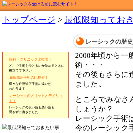
トップページ
>
最低限知ってお
レーシックの歴史
2000年頃から
眼科・クリニック比較表！
術・・・
どこで手術を受けるのか決めるときに
役立てて下さい
その後もさらに
屈折矯正手術の比較表！
ました。
様々な近視矯正手術の違いが
わかります
レーシックのメリットとデメリッ
ところでみなさ
ト！
しょうか？
レーシックの良い所も悪い所も
隠さずに書きました
レーシック手術
今のレーシック