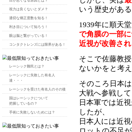
目が悪くなる原因とは？
いう歴史がある
視力は良くないとダメ？
適切な矯正度数を知る！
1939年に順
利き目について知ろう！
で角膜の一部に
眼は脳と繋がっている！
近視が改善され
コンタクトレンズには限界がある！
そこで佐藤教授
ないかをと考え
レーシック難民とは？
レーシックに失敗した有名人
達・・・
そのころ日本は
レーシックを受けた有名人のその後
大戦へ参戦して
国はレーシックについて
日本軍では近視
把握しているの？
したが、
手術に失敗しないためには？
日本人には近視
ロットの不足が