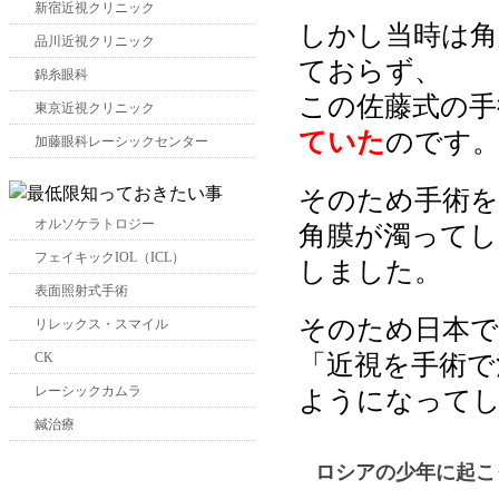
新宿近視クリニック
しかし当時は角
品川近視クリニック
ておらず、
錦糸眼科
この佐藤式の手
東京近視クリニック
ていた
のです
加藤眼科レーシックセンター
そのため手術を
オルソケラトロジー
角膜が濁ってし
フェイキックIOL（ICL）
しました。
表面照射式手術
そのため日本で
リレックス・スマイル
「近視を手術で
CK
レーシックカムラ
ようになって
鍼治療
ロシアの少年に起こ