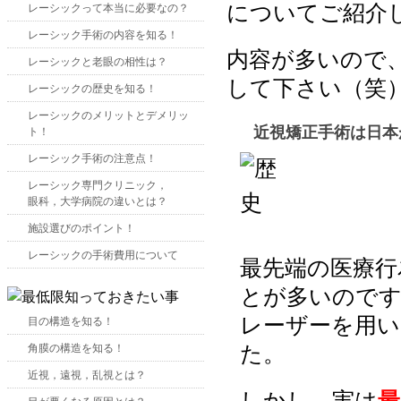
についてご紹介
レーシックって本当に必要なの？
レーシック手術の内容を知る！
内容が多いので
レーシックと老眼の相性は？
して下さい（笑
レーシックの歴史を知る！
レーシックのメリットとデメリッ
近視矯正手術は日本
ト！
レーシック手術の注意点！
レーシック専門クリニック，
眼科，大学病院の違いとは？
施設選びのポイント！
レーシックの手術費用について
最先端の医療行
とが多いのです
レーザーを用い
目の構造を知る！
た。
角膜の構造を知る！
近視，遠視，乱視とは？
しかし、実は
最