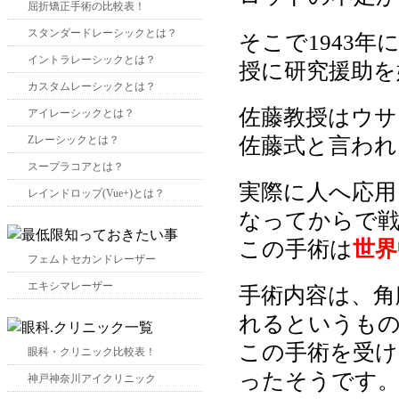
屈折矯正手術の比較表！
スタンダードレーシックとは？
そこで1943
イントラレーシックとは？
授に研究援助を
カスタムレーシックとは？
佐藤教授はウサ
アイレーシックとは？
佐藤式と言われ
Zレーシックとは？
スープラコアとは？
実際に人へ応用
レインドロップ(Vue+)とは？
なってからで戦
この手術は
世界
フェムトセカンドレーザー
エキシマレーザー
手術内容は、角
れるというも
この手術を受け
眼科・クリニック比較表！
ったそうです
神戸神奈川アイクリニック