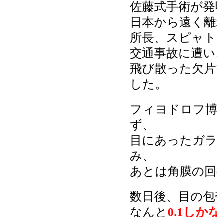
佐藤式手術が発
日本から遠く離
所長、スピャト
交通事故に遭い
飛び散った欠片
した。
フィヨドロフ博
ず、
目にあったガラ
み、
あとは角膜の回
数日後、目の包
なんと
0.1し