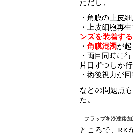
ただし、
・角膜の上皮細
・上皮細胞再生
ンズを装着する
・
角膜混濁
が起
・両目同時に行
片目ずつしか行
・術後視力が回
などの問題点も
た。
フラップを冷凍後加
ところで、RK