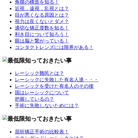
角膜の構造を知る！
近視，遠視，乱視とは？
目が悪くなる原因とは？
視力は良くないとダメ？
適切な矯正度数を知る！
利き目について知ろう！
眼は脳と繋がっている！
コンタクトレンズには限界がある！
レーシック難民とは？
レーシックに失敗した有名人達・・・
レーシックを受けた有名人のその後
国はレーシックについて
把握しているの？
手術に失敗しないためには？
屈折矯正手術の比較表！